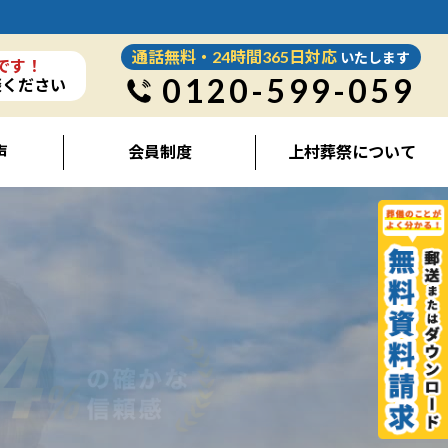
通話無料・24時間365日対応
いたします
です！
0120-599-059
談ください
声
会員制度
上村葬祭について