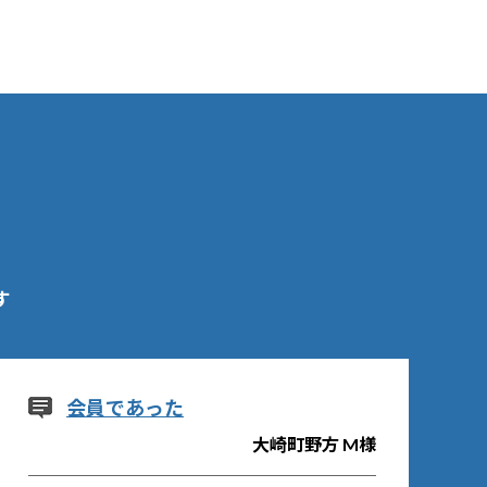
す
会員であった
大崎町野方 M様