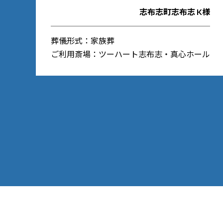
志布志町志布志 K様
葬儀形式：家族葬
ご利用斎場：ツーハート志布志・真心ホール