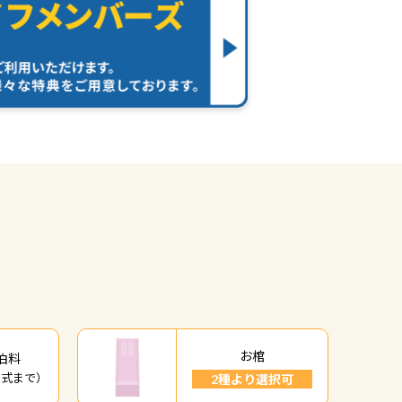
お棺
泊料
開式まで）
2種より選択可