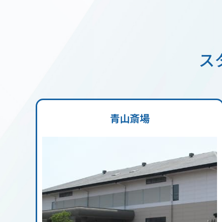
ス
青山斎場