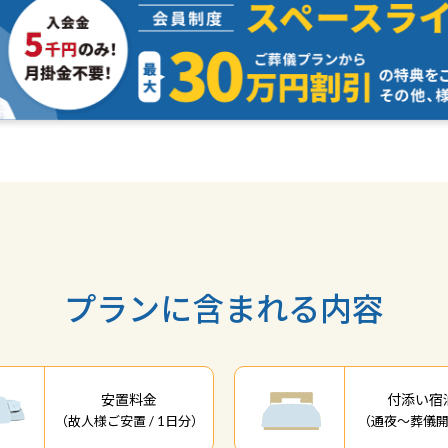
プランに含まれる内容
安置料金
付添い宿
（故⼈様ご安置 / 1日分）
（通夜〜葬儀