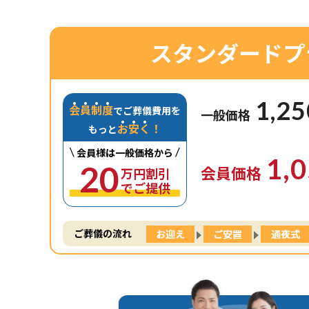
スタンダードプ
1,25
会
員
制
度
でご葬儀費用を
一般価格
お
安
く
！
もっと
\
/
会員様は一般価格から
1,
20
会員価格
万円割引
でご提供
ご葬儀の流れ