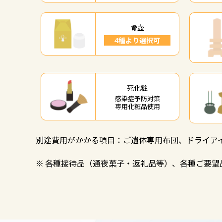
骨壺
4種より選択可
死化粧
感染症予防対策
専⽤化粧品使⽤
別途費用がかかる項目：
ご遺体専用布団、ドライア
※ 各種接待品（通夜菓子・返礼品等）、各種ご要