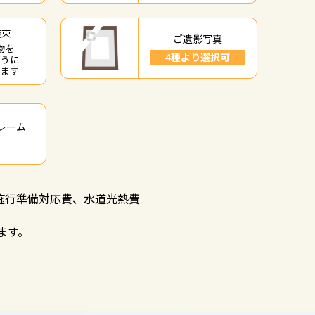
装束
ご遺影写真
物を
4種より選択可
ように
します
レーム
）
施行準備対応費、水道光熱費
ます。