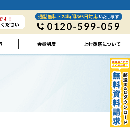
通話無料・24時間365日対応
いたします
です！
0120-599-059
談ください
声
会員制度
上村葬祭について