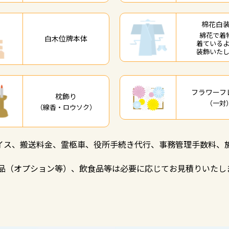
棉花白
綿花で着
⽩⽊位牌本体
着ている
装飾いた
フラワーフ
枕飾り
（一対
（線⾹・ロウソク）
イス、搬送料金、霊柩車、役所手続き代行、事務管理手数料、
望品（オプション等）、飲食品等は必要に応じてお見積りいたし