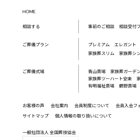
HOME
相談する
事前のご相談
相談受付
ご葬儀プラン
プレミアム
エレガント
家族葬スリム
家族葬シ
ご葬儀式場
青山斎場
家族葬ガーデ
家族葬ツーハート安楽
有明福祉斎場
鶴野斎場
お客様の声
会社案内
会員制度について
会員入会フ
サイトマップ
個人情報の取り扱いについて
一般社団法人 全国葬技協会