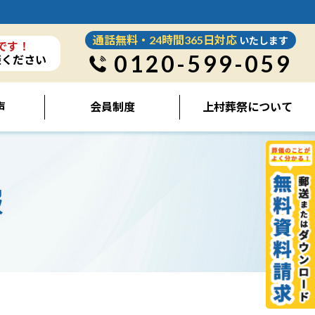
通話無料・24時間365日対応
いたします
です！
0120-599-059
談ください
声
会員制度
上村葬祭について
報