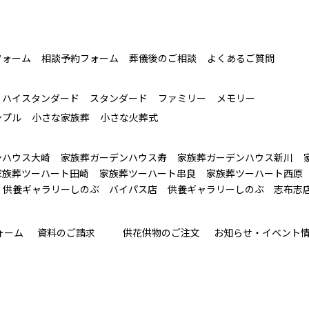
フォーム
相談予約フォーム
葬儀後のご相談
よくあるご質問
ハイスタンダード
スタンダード
ファミリー
メモリー
ンプル
小さな家族葬
小さな火葬式
ンハウス大崎
家族葬ガーデンハウス寿
家族葬ガーデンハウス新川
家族葬ツーハート田崎
家族葬ツーハート串良
家族葬ツーハート西原
供養ギャラリーしのぶ バイパス店
供養ギャラリーしのぶ 志布志
ォーム
資料のご請求
供花供物のご注文
お知らせ・イベント