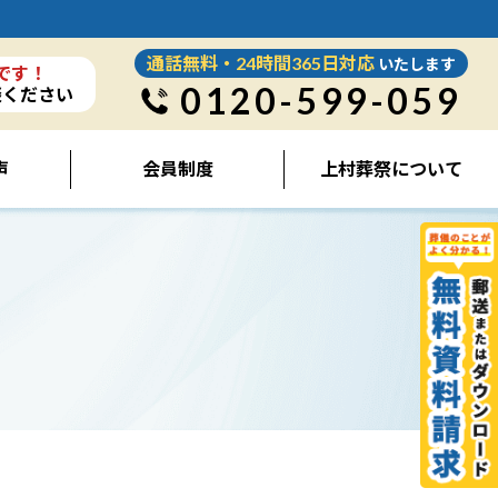
通話無料・24時間365日対応
いたします
です！
0120-599-059
談ください
声
会員制度
上村葬祭について