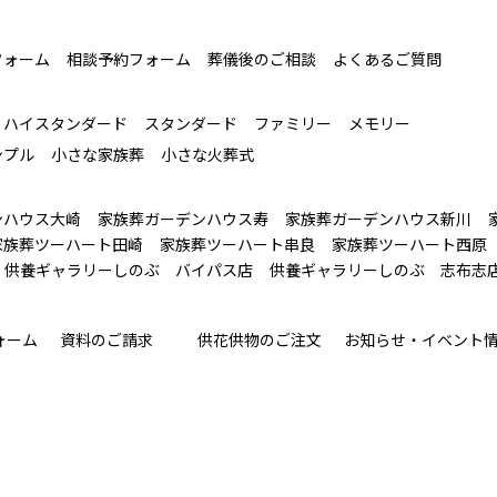
フォーム
相談予約フォーム
葬儀後のご相談
よくあるご質問
ハイスタンダード
スタンダード
ファミリー
メモリー
ンプル
小さな家族葬
小さな火葬式
ンハウス大崎
家族葬ガーデンハウス寿
家族葬ガーデンハウス新川
家族葬ツーハート田崎
家族葬ツーハート串良
家族葬ツーハート西原
供養ギャラリーしのぶ バイパス店
供養ギャラリーしのぶ 志布志
ォーム
資料のご請求
供花供物のご注文
お知らせ・イベント