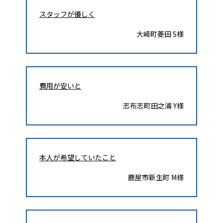
スタッフが優しく
大崎町菱田 S様
費用が安いと
志布志町田之浦 Y様
本人が希望していたこと
鹿屋市新生町 M様