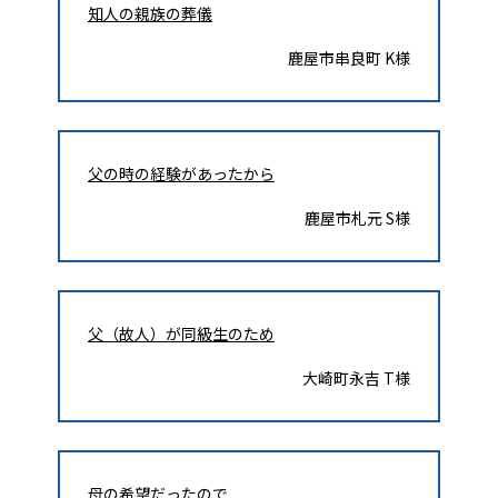
知人の親族の葬儀
鹿屋市串良町 K様
父の時の経験があったから
鹿屋市札元 S様
父（故人）が同級生のため
大崎町永吉 T様
母の希望だったので