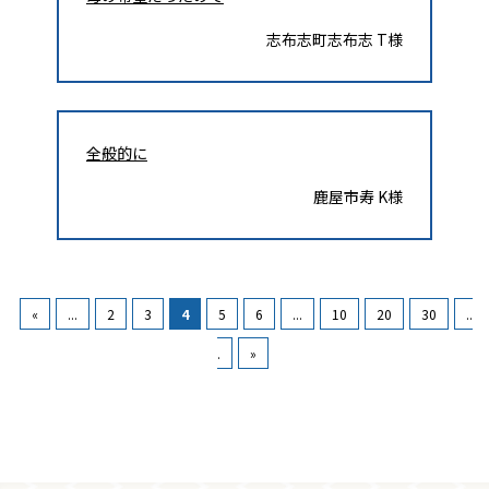
志布志町志布志 T様
全般的に
鹿屋市寿 K様
«
...
2
3
4
5
6
...
10
20
30
..
.
»