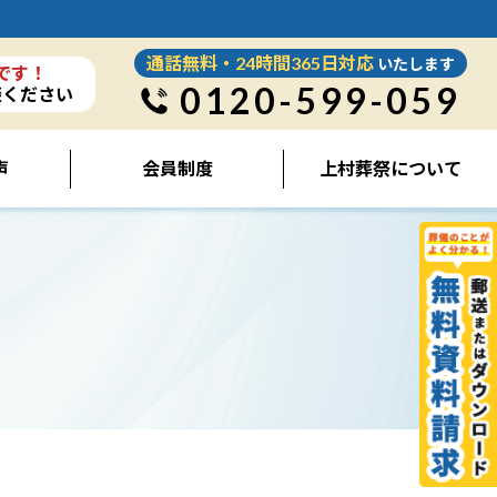
通話無料・24時間365日対応
いたします
です！
0120-599-059
談ください
声
会員制度
上村葬祭について