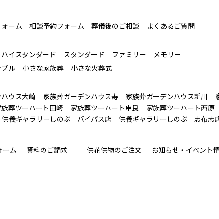
フォーム
相談予約フォーム
葬儀後のご相談
よくあるご質問
ハイスタンダード
スタンダード
ファミリー
メモリー
ンプル
小さな家族葬
小さな火葬式
ンハウス大崎
家族葬ガーデンハウス寿
家族葬ガーデンハウス新川
家族葬ツーハート田崎
家族葬ツーハート串良
家族葬ツーハート西原
供養ギャラリーしのぶ バイパス店
供養ギャラリーしのぶ 志布志
ォーム
資料のご請求
供花供物のご注文
お知らせ・イベント