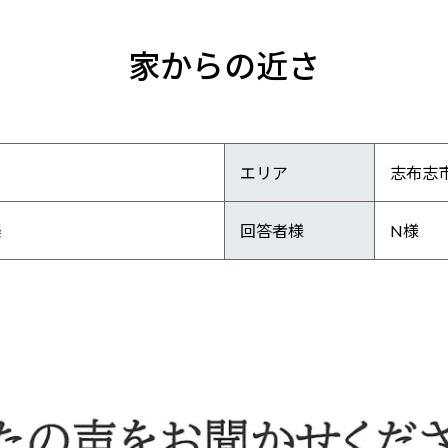
家からの近さ
エリア
志布志
楽
回答者様
N様