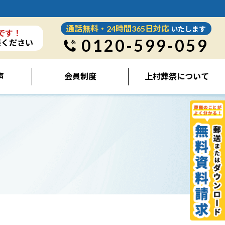
通話無料・24時間365日対応
いたします
です！
0120-599-059
談ください
声
会員制度
上村葬祭について