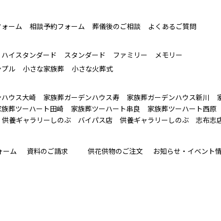
フォーム
相談予約フォーム
葬儀後のご相談
よくあるご質問
ハイスタンダード
スタンダード
ファミリー
メモリー
ンプル
小さな家族葬
小さな火葬式
ンハウス大崎
家族葬ガーデンハウス寿
家族葬ガーデンハウス新川
家族葬ツーハート田崎
家族葬ツーハート串良
家族葬ツーハート西原
供養ギャラリーしのぶ バイパス店
供養ギャラリーしのぶ 志布志
ォーム
資料のご請求
供花供物のご注文
お知らせ・イベント